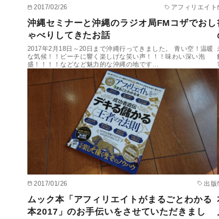
2017/02/26
アフィリエイト
沖縄セミナーと沖縄のラジオ局FMコザでおし
ゃべりしてきたお話
2017年2月18日～20日まで沖縄行ってきました。 青い空！温暖
な気候！！ビーチに響く楽しげな笑い声！！！味わい深い泡
盛！！！！などなど魅力的な沖縄の地です…
2017/01/26
出版
ムック本「アフィリエイトがまるごとわかる
本2017」のお手伝いをさせていただきまし