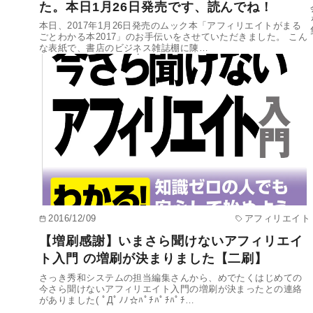
た。本日1月26日発売です、読んでね！
本日、2017年1月26日発売のムック本「アフィリエイトがまる
ごとわかる本2017」のお手伝いをさせていただきました。 こん
な表紙で、書店のビジネス雑誌棚に陳…
2016/12/09
アフィリエイト
【増刷感謝】いまさら聞けないアフィリエイ
ト入門 の増刷が決まりました【二刷】
さっき秀和システムの担当編集さんから、めでたくはじめての
今さら聞けないアフィリエイト入門の増刷が決まったとの連絡
がありました( ﾟДﾟﾉﾉ☆ﾊﾟﾁﾊﾟﾁﾊﾟﾁ…