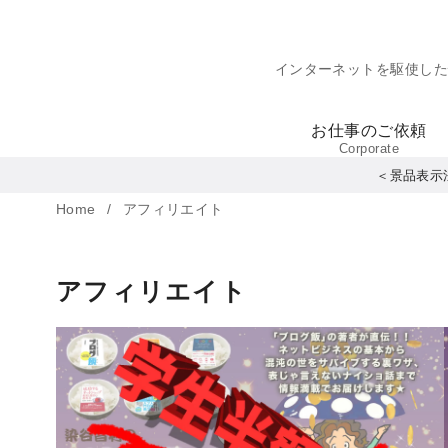
コ
ン
インターネットを駆使し
テ
ン
お仕事のご依頼
ツ
Corporate
へ
＜景品表示
移
Home
アフィリエイト
動
アフィリエイト