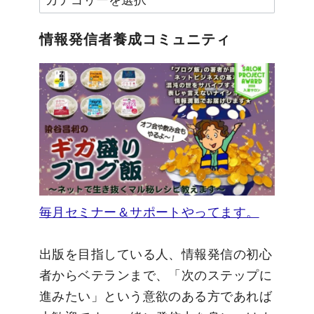
テ
ゴ
情報発信者養成コミュニティ
リ
ー
毎月セミナー＆サポートやってます。
出版を目指している人、情報発信の初心
者からベテランまで、「次のステップに
進みたい」という意欲のある方であれば