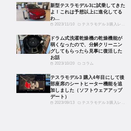
新型テスラモデル3に試乗してきた
よ！これは予想以上に進化してる
わ…
2023/11/10
テスラモデル３購入レビュー
ドラム式洗濯乾燥機の乾燥機能が
弱くなったので、分解クリーニン
グしてもらったら見事に復活した
お話
2023/10/20
コラム
テスラモデル3 購入4年目にして後
部座席のシートヒーター機能を追
加しました（ソフトウェアアップ
デート）
2023/09/13
テスラモデル３購入レビュー