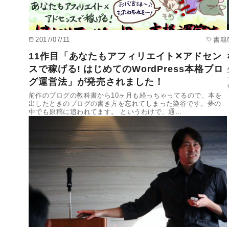
2017/07/11
書籍
11作目「あなたもアフィリエイト✕アドセン
スで稼げる! はじめてのWordPress本格ブロ
グ運営法」が発売されました！
前作のブログの教科書から10ヶ月も経っちゃってるので、本を
出したときのブログの書き方を忘れてしまった染谷です。夢の
中でも原稿に追われてます。 というわけで、通…