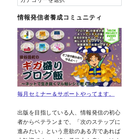
テ
ゴ
情報発信者養成コミュニティ
リ
ー
毎月セミナー＆サポートやってます。
出版を目指している人、情報発信の初心
者からベテランまで、「次のステップに
進みたい」という意欲のある方であれば