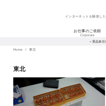
コ
ン
インターネットを駆使し
テ
ン
お仕事のご依頼
ツ
Corporate
へ
＜景品表示
移
Home
東北
動
東北