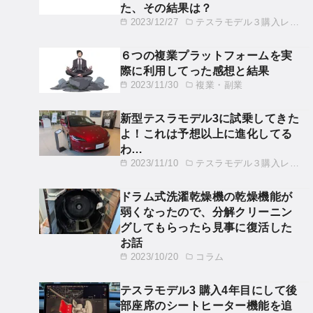
た、その結果は？
2023/12/27
テスラモデル３購入レビュー
６つの複業プラットフォームを実
際に利用してった感想と結果
2023/11/30
複業・副業
新型テスラモデル3に試乗してきた
よ！これは予想以上に進化してる
わ…
2023/11/10
テスラモデル３購入レビュー
ドラム式洗濯乾燥機の乾燥機能が
弱くなったので、分解クリーニン
グしてもらったら見事に復活した
お話
2023/10/20
コラム
テスラモデル3 購入4年目にして後
部座席のシートヒーター機能を追