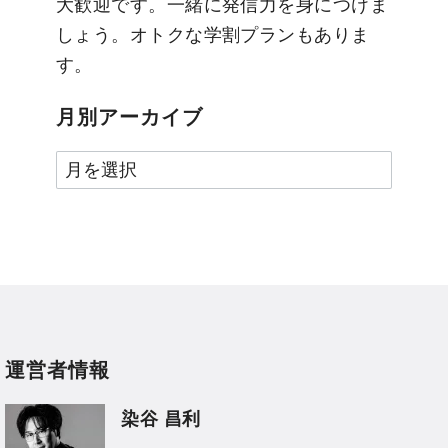
大歓迎です。一緒に発信力を身につけま
しょう。オトクな学割プランもありま
す。
月別アーカイブ
月
別
ア
ー
カ
イ
ブ
運営者情報
染谷 昌利