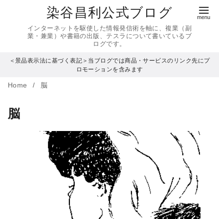
コ
染谷昌利公式ブログ
ン
インターネットを駆使した情報発信術を軸に、複業（副
テ
業・兼業）や書籍の出版、テスラについて書いているブ
ログです。
ン
＜景品表示法に基づく表記＞当ブログでは商品・サービスのリンク先にプ
ツ
ロモーションを含みます
へ
Home
脳
移
動
脳