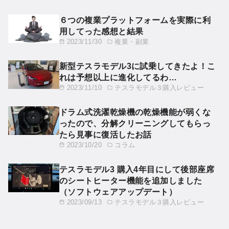
６つの複業プラットフォームを実際に利
用してった感想と結果
2023/11/30
複業・副業
新型テスラモデル3に試乗してきたよ！こ
れは予想以上に進化してるわ…
2023/11/10
テスラモデル３購入レビュー
ドラム式洗濯乾燥機の乾燥機能が弱くな
ったので、分解クリーニングしてもらっ
たら見事に復活したお話
2023/10/20
コラム
テスラモデル3 購入4年目にして後部座席
のシートヒーター機能を追加しました
（ソフトウェアアップデート）
2023/09/13
テスラモデル３購入レビュー