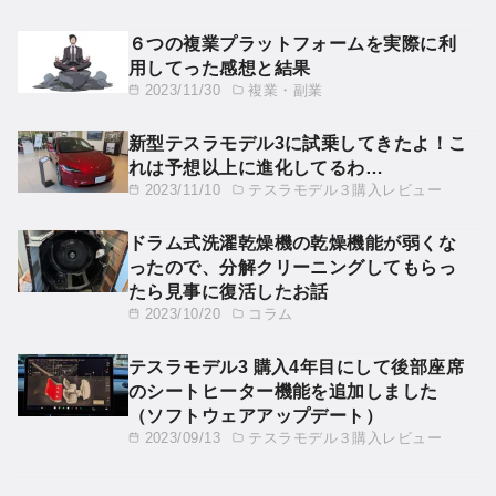
６つの複業プラットフォームを実際に利
用してった感想と結果
2023/11/30
複業・副業
新型テスラモデル3に試乗してきたよ！こ
れは予想以上に進化してるわ…
2023/11/10
テスラモデル３購入レビュー
ドラム式洗濯乾燥機の乾燥機能が弱くな
ったので、分解クリーニングしてもらっ
たら見事に復活したお話
2023/10/20
コラム
テスラモデル3 購入4年目にして後部座席
のシートヒーター機能を追加しました
（ソフトウェアアップデート）
2023/09/13
テスラモデル３購入レビュー