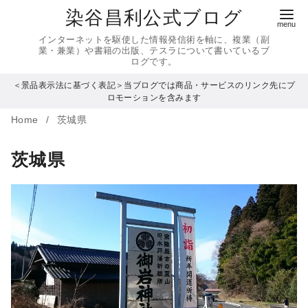
コ
染谷昌利公式ブログ
ン
インターネットを駆使した情報発信術を軸に、複業（副
テ
業・兼業）や書籍の出版、テスラについて書いているブ
ログです。
ン
＜景品表示法に基づく表記＞当ブログでは商品・サービスのリンク先にプ
ツ
ロモーションを含みます
へ
Home
茨城県
移
動
茨城県