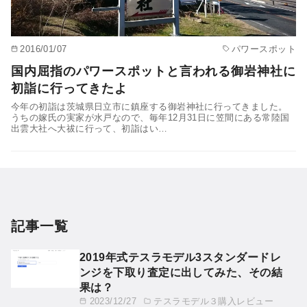
2016/01/07
パワースポット
国内屈指のパワースポットと言われる御岩神社に
初詣に行ってきたよ
今年の初詣は茨城県日立市に鎮座する御岩神社に行ってきました。
うちの嫁氏の実家が水戸なので、毎年12月31日に笠間にある常陸国
出雲大社へ大祓に行って、初詣はい…
記事一覧
2019年式テスラモデル3スタンダードレ
ンジを下取り査定に出してみた、その結
果は？
2023/12/27
テスラモデル３購入レビュー