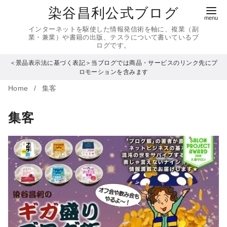
コ
染谷昌利公式ブログ
ン
インターネットを駆使した情報発信術を軸に、複業（副
テ
業・兼業）や書籍の出版、テスラについて書いているブ
ログです。
ン
＜景品表示法に基づく表記＞当ブログでは商品・サービスのリンク先にプ
ツ
ロモーションを含みます
へ
Home
集客
移
動
集客