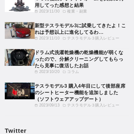
用してった感想と結果
2023/11/30
複業・副業
新型テスラモデル3に試乗してきたよ！こ
れは予想以上に進化してるわ…
2023/11/10
テスラモデル３購入レビュー
ドラム式洗濯乾燥機の乾燥機能が弱くな
ったので、分解クリーニングしてもらっ
たら見事に復活したお話
2023/10/20
コラム
テスラモデル3 購入4年目にして後部座席
のシートヒーター機能を追加しました
（ソフトウェアアップデート）
2023/09/13
テスラモデル３購入レビュー
Twitter