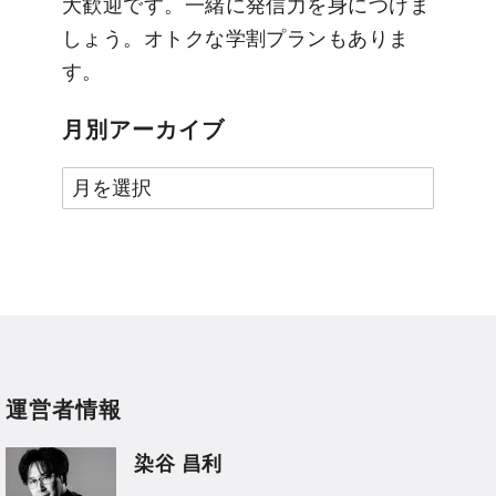
大歓迎です。一緒に発信力を身につけま
しょう。オトクな学割プランもありま
す。
月別アーカイブ
月
別
ア
ー
カ
イ
ブ
運営者情報
染谷 昌利