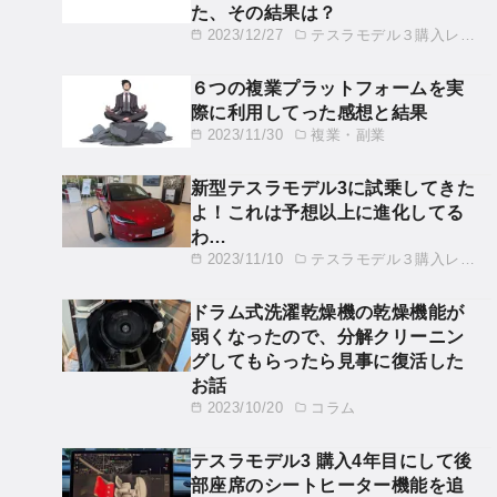
た、その結果は？
2023/12/27
テスラモデル３購入レビュー
６つの複業プラットフォームを実
際に利用してった感想と結果
2023/11/30
複業・副業
新型テスラモデル3に試乗してきた
よ！これは予想以上に進化してる
わ…
2023/11/10
テスラモデル３購入レビュー
ドラム式洗濯乾燥機の乾燥機能が
弱くなったので、分解クリーニン
グしてもらったら見事に復活した
お話
2023/10/20
コラム
テスラモデル3 購入4年目にして後
部座席のシートヒーター機能を追