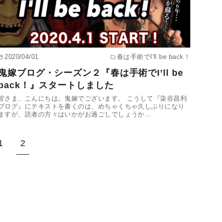
2020/04/01
春は手術でI'll be back！
鬼嫁ブログ・シーズン２『春は手術でI’ll be
back！』スタートしました
皆さま、こんにちは。鬼嫁でございます。 こうして『染谷昌利
ブログ』にテキストを書くのは、めちゃくちゃ久しぶりになり
ますが、読者の方々はいかがお過ごしでしょうか…
1
2