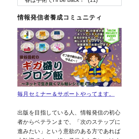
テ
ゴ
情報発信者養成コミュニティ
リ
ー
毎月セミナー＆サポートやってます。
出版を目指している人、情報発信の初心
者からベテランまで、「次のステップに
進みたい」という意欲のある方であれば