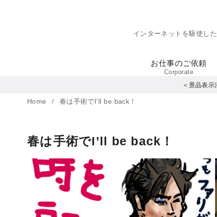
コ
ン
インターネットを駆使し
テ
ン
お仕事のご依頼
ツ
Corporate
へ
＜景品表示
移
Home
春は手術でI’ll be back！
動
春は手術でI’ll be back！