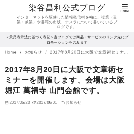
コ
染谷昌利公式ブログ
ン
インターネットを駆使した情報発信術を軸に、複業（副
テ
業・兼業）や書籍の出版、テスラについて書いているブ
ログです。
ン
＜景品表示法に基づく表記＞当ブログでは商品・サービスのリンク先にプ
ツ
ロモーションを含みます
へ
Home
お知らせ
2017年8月20日に大阪で文章術セミナーを開催します、会場は大阪堀江 萬福寺 山門会館です。
移
動
2017年8月20日に大阪で文章術セ
ミナーを開催します、会場は大阪
堀江 萬福寺 山門会館です。
2017/05/20
2017/06/01
お知らせ