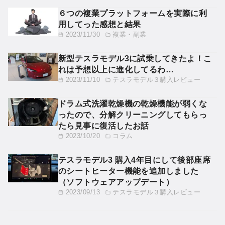
６つの複業プラットフォームを実際に利
用してった感想と結果
2023/11/30
複業・副業
新型テスラモデル3に試乗してきたよ！こ
れは予想以上に進化してるわ…
2023/11/10
テスラモデル３購入レビュー
ドラム式洗濯乾燥機の乾燥機能が弱くな
ったので、分解クリーニングしてもらっ
たら見事に復活したお話
2023/10/20
コラム
テスラモデル3 購入4年目にして後部座席
のシートヒーター機能を追加しました
（ソフトウェアアップデート）
2023/09/13
テスラモデル３購入レビュー