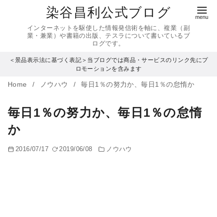
コ
染谷昌利公式ブログ
ン
インターネットを駆使した情報発信術を軸に、複業（副
テ
業・兼業）や書籍の出版、テスラについて書いているブ
ログです。
ン
＜景品表示法に基づく表記＞当ブログでは商品・サービスのリンク先にプ
ツ
ロモーションを含みます
へ
Home
ノウハウ
毎日1％の努力か、毎日1％の怠惰か
移
動
毎日1％の努力か、毎日1％の怠惰
か
2016/07/17
2019/06/08
ノウハウ