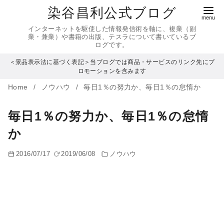
コ
染谷昌利公式ブログ
ン
インターネットを駆使した情報発信術を軸に、複業（副
テ
業・兼業）や書籍の出版、テスラについて書いているブ
ログです。
ン
＜景品表示法に基づく表記＞当ブログでは商品・サービスのリンク先にプ
ツ
ロモーションを含みます
へ
Home
ノウハウ
毎日1％の努力か、毎日1％の怠惰か
移
動
毎日1％の努力か、毎日1％の怠惰
か
2016/07/17
2019/06/08
ノウハウ