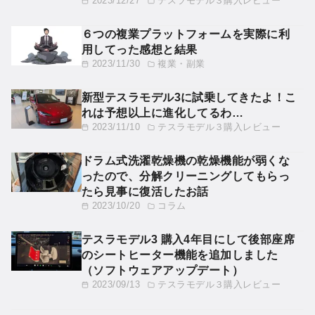
2023/12/27
テスラモデル３購入レビュー
６つの複業プラットフォームを実際に利
用してった感想と結果
2023/11/30
複業・副業
新型テスラモデル3に試乗してきたよ！こ
れは予想以上に進化してるわ…
2023/11/10
テスラモデル３購入レビュー
ドラム式洗濯乾燥機の乾燥機能が弱くな
ったので、分解クリーニングしてもらっ
たら見事に復活したお話
2023/10/20
コラム
テスラモデル3 購入4年目にして後部座席
のシートヒーター機能を追加しました
（ソフトウェアアップデート）
2023/09/13
テスラモデル３購入レビュー