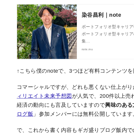
染谷昌利｜note
ポートフォリオ型キャリア
ポートフォリオ型キャリア
集…
note.mu
↑こちら僕のnoteで、3つほど有料コンテンツ
コマーシャルですが、どれも悪くない仕上がり
ィリエイト未来予想図
が人気で、200件以上
経済の動向にも言及していますので
興味のある
ログ飯
」参加メンバーには無料公開しています
で、これから書く内容もギガ盛りブログ飯内で