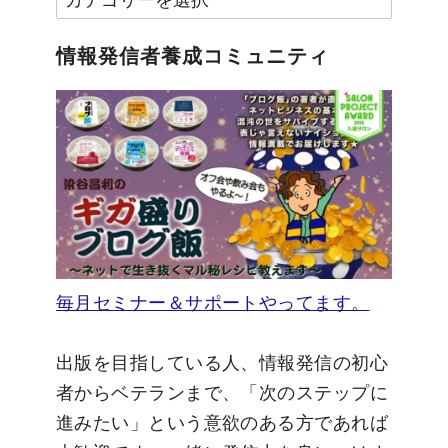
テ
ゴ
情報発信者養成コミュニティ
リ
ー
毎月セミナー＆サポートやってます。
出版を目指している人、情報発信の初心
者からベテランまで、「次のステップに
進みたい」という意欲のある方であれば