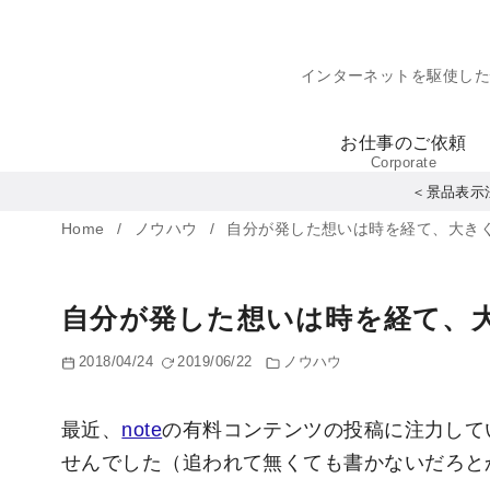
コ
ン
インターネットを駆使し
テ
ン
お仕事のご依頼
ツ
Corporate
へ
＜景品表示
移
Home
ノウハウ
自分が発した想いは時を経て、大き
動
自分が発した想いは時を経て、
2018/04/24
2019/06/22
ノウハウ
最近、
note
の有料コンテンツの投稿に注力して
せんでした（追われて無くても書かないだろと