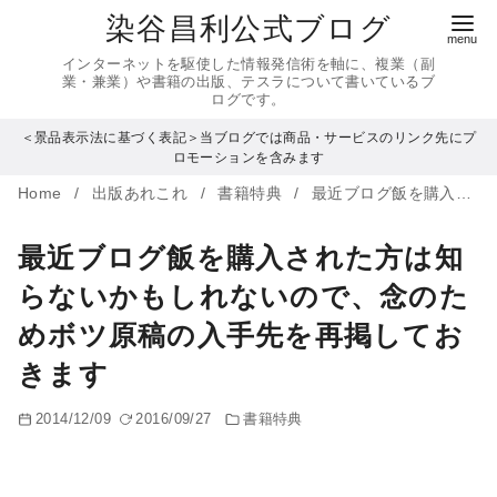
コ
染谷昌利公式ブログ
ン
インターネットを駆使した情報発信術を軸に、複業（副
テ
業・兼業）や書籍の出版、テスラについて書いているブ
ログです。
ン
＜景品表示法に基づく表記＞当ブログでは商品・サービスのリンク先にプ
ツ
ロモーションを含みます
へ
Home
出版あれこれ
書籍特典
最近ブログ飯を購入された方は知らないかもしれないので、念のためボツ原稿の入手先を再掲しておきます
移
動
最近ブログ飯を購入された方は知
らないかもしれないので、念のた
めボツ原稿の入手先を再掲してお
きます
2014/12/09
2016/09/27
書籍特典