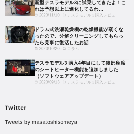
新型テスラモデル3に試乗してきたよ！こ
れは予想以上に進化してるわ…
2023/11/10
テスラモデル３購入レビュー
ドラム式洗濯乾燥機の乾燥機能が弱くな
ったので、分解クリーニングしてもらっ
たら見事に復活したお話
2023/10/20
コラム
テスラモデル3 購入4年目にして後部座席
のシートヒーター機能を追加しました
（ソフトウェアアップデート）
2023/09/13
テスラモデル３購入レビュー
Twitter
Tweets by masatoshisomeya