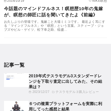
2016/10/19
NIKE瞑想
今話題のマインドフルネス！瞑想歴10年の鬼嫁
が、瞑想の師匠に話を聞いてきたよ《前編》
お久しぶりの登場です。鬼嫁こと大場ミミコです。 最近よく耳にす
る「マインドフルネス」や「瞑想」という言葉。スティーブ・ジョ
ブズやビル・ゲイツ、松下幸之助、稲盛…
記事一覧
2019年式テスラモデル3スタンダードレ
ンジを下取り査定に出してみた、その結
果は？
2023/12/27
テスラモデル３購入レビュー
６つの複業プラットフォームを実際に利
用してった感想と結果