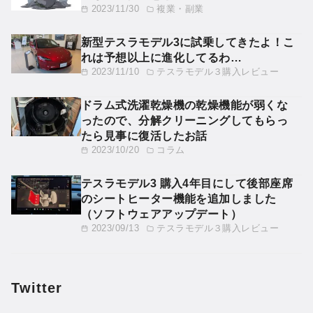
2023/11/30
複業・副業
新型テスラモデル3に試乗してきたよ！こ
れは予想以上に進化してるわ…
2023/11/10
テスラモデル３購入レビュー
ドラム式洗濯乾燥機の乾燥機能が弱くな
ったので、分解クリーニングしてもらっ
たら見事に復活したお話
2023/10/20
コラム
テスラモデル3 購入4年目にして後部座席
のシートヒーター機能を追加しました
（ソフトウェアアップデート）
2023/09/13
テスラモデル３購入レビュー
Twitter