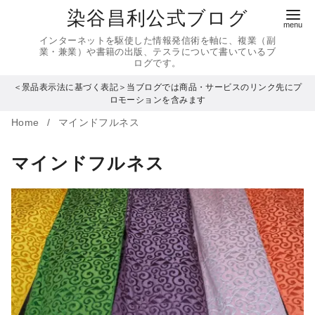
コ
染谷昌利公式ブログ
ン
インターネットを駆使した情報発信術を軸に、複業（副
テ
業・兼業）や書籍の出版、テスラについて書いているブ
ログです。
ン
＜景品表示法に基づく表記＞当ブログでは商品・サービスのリンク先にプ
ツ
ロモーションを含みます
へ
Home
マインドフルネス
移
動
マインドフルネス