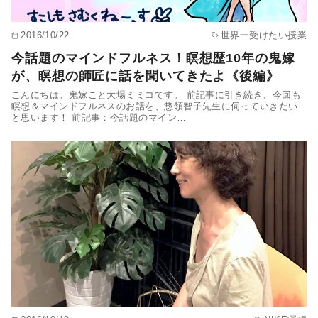
2016/10/22
世界一受けたい授業
今話題のマインドフルネス！瞑想歴10年の鬼嫁
が、瞑想の師匠に話を聞いてきたよ《後編》
こんにちは。鬼嫁こと大場ミミコです。 前記事に引き続き、今回も
瞑想＆マインドフルネスのお話を、惣領智子先生に伺っていきたい
と思います！ 前記事：今話題のマイン…