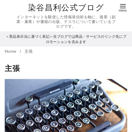
コ
染谷昌利公式ブログ
ン
インターネットを駆使した情報発信術を軸に、複業（副
テ
業・兼業）や書籍の出版、テスラについて書いているブ
ログです。
ン
＜景品表示法に基づく表記＞当ブログでは商品・サービスのリンク先にプ
ツ
ロモーションを含みます
へ
Home
主張
移
動
主張