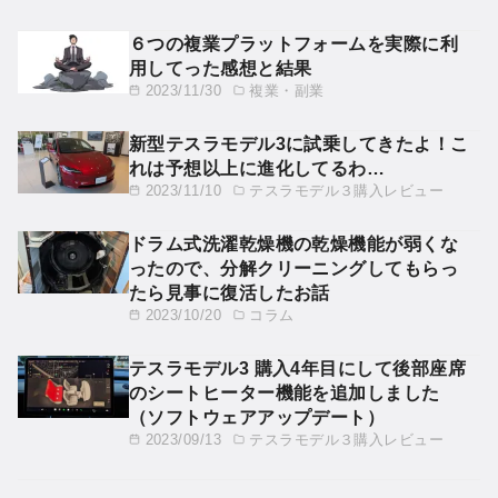
６つの複業プラットフォームを実際に利
用してった感想と結果
2023/11/30
複業・副業
新型テスラモデル3に試乗してきたよ！こ
れは予想以上に進化してるわ…
2023/11/10
テスラモデル３購入レビュー
ドラム式洗濯乾燥機の乾燥機能が弱くな
ったので、分解クリーニングしてもらっ
たら見事に復活したお話
2023/10/20
コラム
テスラモデル3 購入4年目にして後部座席
のシートヒーター機能を追加しました
（ソフトウェアアップデート）
2023/09/13
テスラモデル３購入レビュー