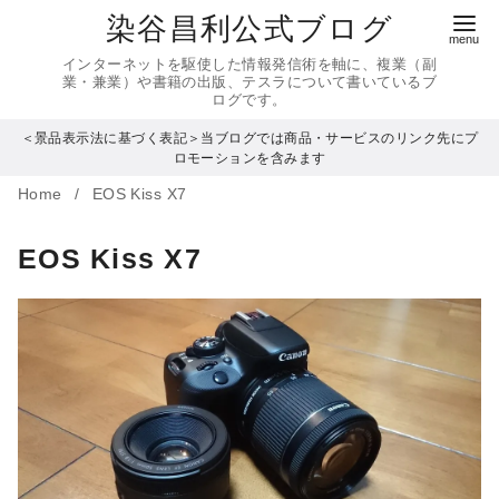
コ
染谷昌利公式ブログ
ン
インターネットを駆使した情報発信術を軸に、複業（副
テ
業・兼業）や書籍の出版、テスラについて書いているブ
ログです。
ン
＜景品表示法に基づく表記＞当ブログでは商品・サービスのリンク先にプ
ツ
ロモーションを含みます
へ
Home
EOS Kiss X7
移
動
EOS Kiss X7