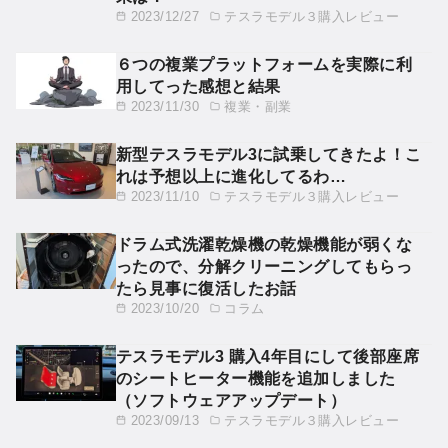
2023/12/27
テスラモデル３購入レビュー
６つの複業プラットフォームを実際に利
用してった感想と結果
2023/11/30
複業・副業
新型テスラモデル3に試乗してきたよ！こ
れは予想以上に進化してるわ…
2023/11/10
テスラモデル３購入レビュー
ドラム式洗濯乾燥機の乾燥機能が弱くな
ったので、分解クリーニングしてもらっ
たら見事に復活したお話
2023/10/20
コラム
テスラモデル3 購入4年目にして後部座席
のシートヒーター機能を追加しました
（ソフトウェアアップデート）
2023/09/13
テスラモデル３購入レビュー