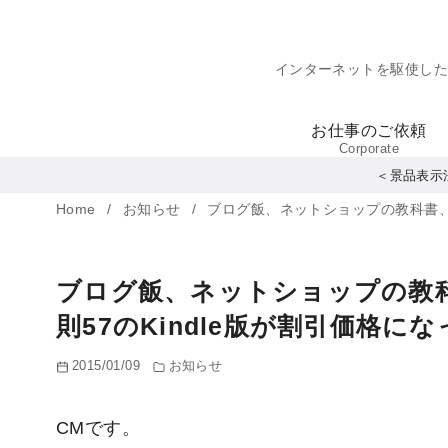
コ
ン
インターネットを駆使し
テ
ン
お仕事のご依頼
ツ
Corporate
へ
＜景品表示
移
Home
お知らせ
ブログ飯、ネットショップの教科書、Goo
動
ブログ飯、ネットショップの教科書、
則57のKindle版が割引価格に
2015/01/09
お知らせ
CMです。