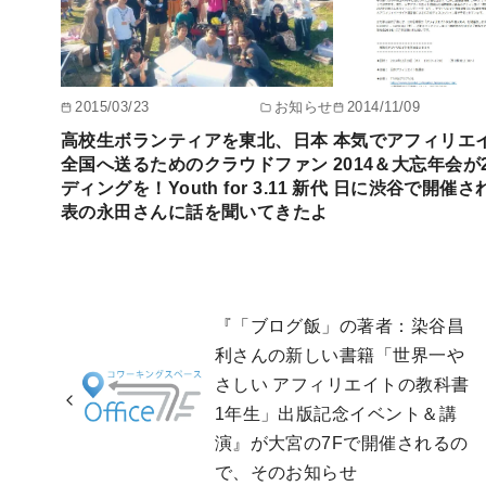
2015/03/23
お知らせ
2014/11/09
高校生ボランティアを東北、日本
本気でアフィリエ
全国へ送るためのクラウドファン
2014＆大忘年会が2
ディングを！Youth for 3.11 新代
日に渋谷で開催さ
表の永田さんに話を聞いてきたよ
『「ブログ飯」の著者：染谷昌
利さんの新しい書籍「世界一や
さしい アフィリエイトの教科書
1年生」出版記念イベント＆講
演』が大宮の7Fで開催されるの
で、そのお知らせ