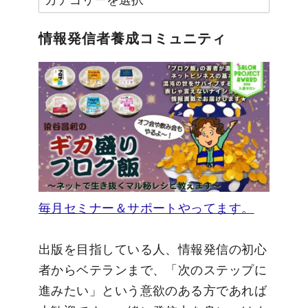
テ
ゴ
情報発信者養成コミュニティ
リ
ー
毎月セミナー＆サポートやってます。
出版を目指している人、情報発信の初心
者からベテランまで、「次のステップに
進みたい」という意欲のある方であれば