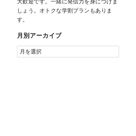
大歓迎です。一緒に発信力を身につけま
しょう。オトクな学割プランもありま
す。
月別アーカイブ
月
別
ア
ー
カ
イ
ブ