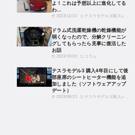
よ！これは予想以上に進化してる
わ…
2023/11/10
テスラモデル３購入レビュー
ドラム式洗濯乾燥機の乾燥機能が
弱くなったので、分解クリーニン
グしてもらったら見事に復活した
お話
2023/10/20
コラム
テスラモデル3 購入4年目にして後
部座席のシートヒーター機能を追
加しました（ソフトウェアアップ
デート）
2023/09/13
テスラモデル３購入レビュー