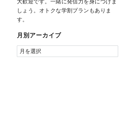
大歓迎です。一緒に発信力を身につけま
しょう。オトクな学割プランもありま
す。
月別アーカイブ
月
別
ア
ー
カ
イ
ブ