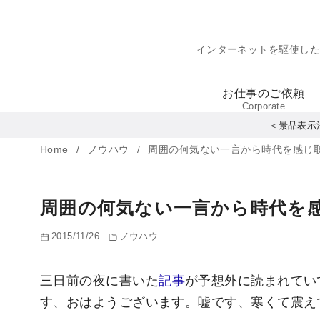
コ
ン
インターネットを駆使し
テ
ン
お仕事のご依頼
ツ
Corporate
へ
＜景品表示
移
Home
ノウハウ
周囲の何気ない一言から時代を感じ
動
周囲の何気ない一言から時代を
2015/11/26
ノウハウ
三日前の夜に書いた
記事
が予想外に読まれてい
す、おはようございます。嘘です、寒くて震え