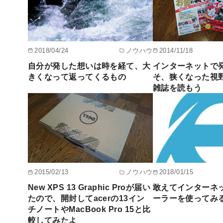
2018/04/24
ノウハウ
2014/11/18
自分が発した想いは時を経て、大
インターネットで
きくなって返ってくるもの
そ、狭くなった視
雑誌を読もう
2015/02/13
ノウハウ
2018/01/15
New XPS 13 Graphic Proが届い
敢えてインターネ
たので、開封してacerの13イン
ーラーを使ってみ
チノートやMacBook Pro 15と比
較してみたよ