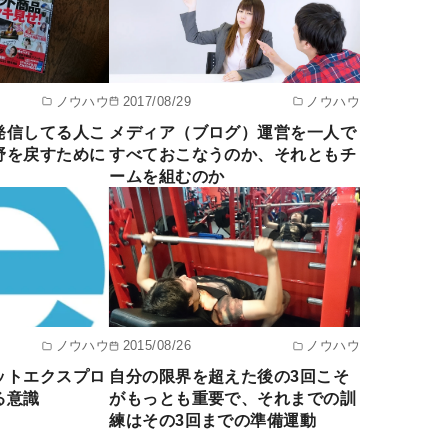
ノウハウ
2017/08/29
ノウハウ
発信してる人こ
メディア（ブログ）運営を一人で
野を戻すために
すべておこなうのか、それともチ
ームを組むのか
ノウハウ
2015/08/26
ノウハウ
ットエクスプロ
自分の限界を超えた後の3回こそ
る意識
がもっとも重要で、それまでの訓
練はその3回までの準備運動