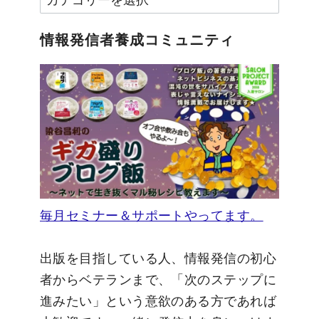
テ
ゴ
情報発信者養成コミュニティ
リ
ー
毎月セミナー＆サポートやってます。
出版を目指している人、情報発信の初心
者からベテランまで、「次のステップに
進みたい」という意欲のある方であれば