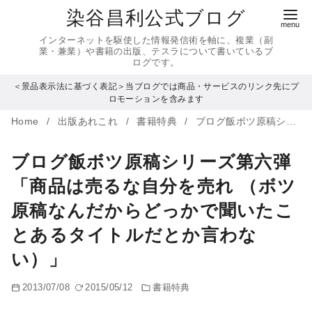
コ
染谷昌利公式ブログ
ン
インターネットを駆使した情報発信術を軸に、複業（副
テ
業・兼業）や書籍の出版、テスラについて書いているブ
ログです。
ン
＜景品表示法に基づく表記＞当ブログでは商品・サービスのリンク先にプ
ツ
ロモーションを含みます
へ
Home
出版あれこれ
書籍特典
ブログ飯ボツ原稿シリーズ第六弾「商品は売るな自分を売れ （ボツ原稿なんだからどっかで聞いたことあるタイトルだとか言わない）」
移
動
ブログ飯ボツ原稿シリーズ第六弾
「商品は売るな自分を売れ （ボツ
原稿なんだからどっかで聞いたこ
とあるタイトルだとか言わな
い）」
2013/07/08
2015/05/12
書籍特典