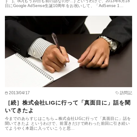
├｀)。oO(もう10日も前の話なのか...) というわけで、2013年6月18
日にGoogle AdSense生誕10周年をお祝いして、「AdSense 1…
2013/04/17
訪問記
［続］株式会社LIGに行って「真面目に」話を聞
いてきたよ
今までのあらすじはこちら→株式会社LIGに行って「真面目に」話を
聞いてきたよ というわけで、前置きだけで終わった前回に引き続い
てようやく本題に入っていこうと思…