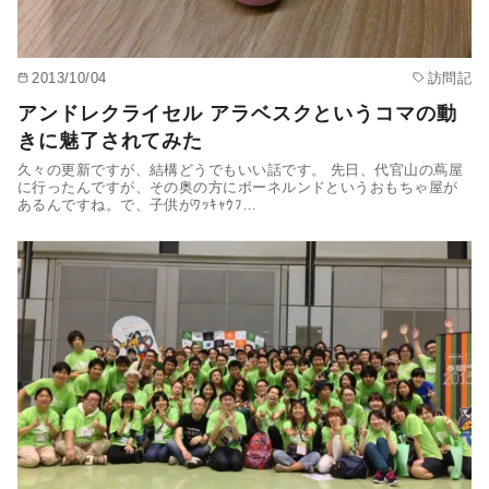
2013/10/04
訪問記
アンドレクライセル アラベスクというコマの動
きに魅了されてみた
久々の更新ですが、結構どうでもいい話です。 先日、代官山の蔦屋
に行ったんですが、その奥の方にボーネルンドというおもちゃ屋が
あるんですね。で、子供がﾜｯｷｬｳﾌ…