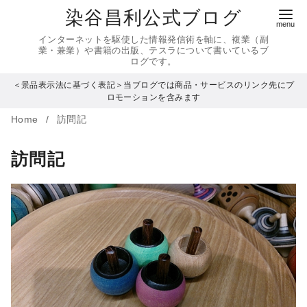
コ
染谷昌利公式ブログ
ン
インターネットを駆使した情報発信術を軸に、複業（副
テ
業・兼業）や書籍の出版、テスラについて書いているブ
ログです。
ン
＜景品表示法に基づく表記＞当ブログでは商品・サービスのリンク先にプ
ツ
ロモーションを含みます
へ
Home
訪問記
移
動
訪問記