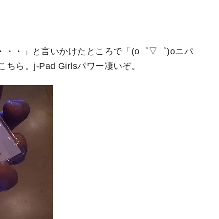
んの・・・」と言いかけたところで「(o゜▽゜)oニパ
。j-Pad Girlsパワー凄いぞ。