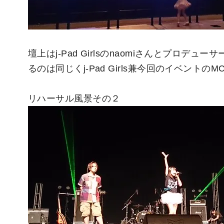
壇上はj-Pad Girlsのnaomiさんとプロ
るのは同じくj-Pad Girls兼今回のイベント
リハーサル風景その２