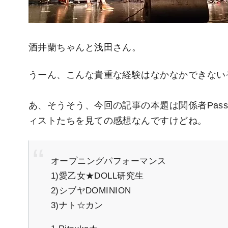
酒井蘭ちゃんと浅田さん。
うーん、こんな貴重な経験はなかなかできない
あ、そうそう、今回の記事の本題は関係者Pas
ィストたちを見ての感想なんですけどね。
オープニングパフォーマンス
1)愛乙女★DOLL研究生
2)シブヤDOMINION
3)ナト☆カン