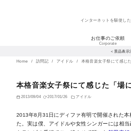
コ
ン
インターネットを駆使し
テ
ン
お仕事のご依頼
ツ
Corporate
へ
＜景品表示
移
Home
訪問記
アイドル
本格音楽女子祭にて感じ
動
本格音楽女子祭にて感じた「場
2013/09/04
2017/01/26
アイドル
2013年8月31日にディファ有明で開催され
た。実は僕、アイドルや女性シンガーには相当