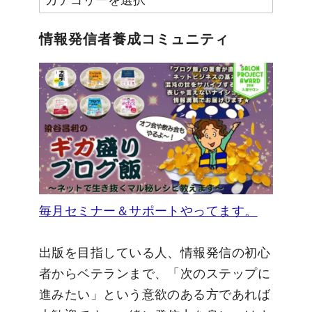
テ
ゴ
情報発信者養成コミュニティ
リ
ー
毎月セミナー＆サポートやってます。
出版を目指している人、情報発信の初心
者からベテランまで、「次のステップに
進みたい」という意欲のある方であれば