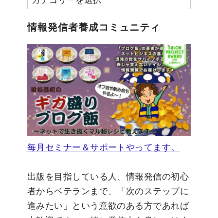
テ
ゴ
情報発信者養成コミュニティ
リ
ー
毎月セミナー＆サポートやってます。
出版を目指している人、情報発信の初心
者からベテランまで、「次のステップに
進みたい」という意欲のある方であれば