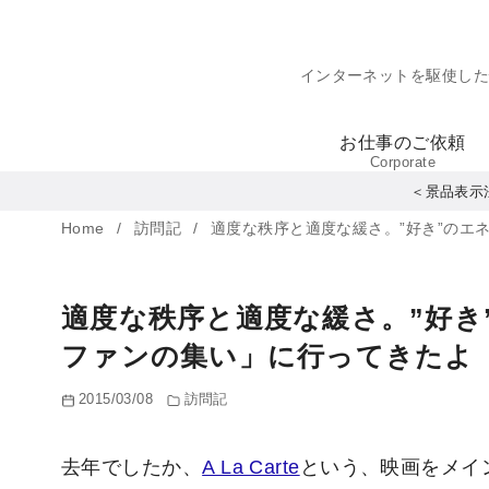
コ
ン
インターネットを駆使し
テ
ン
お仕事のご依頼
ツ
Corporate
へ
＜景品表示
移
Home
訪問記
適度な秩序と適度な緩さ。”好き”のエ
動
適度な秩序と適度な緩さ。”好き
ファンの集い」に行ってきたよ
2015/03/08
訪問記
去年でしたか、
A La Carte
という、映画をメイ