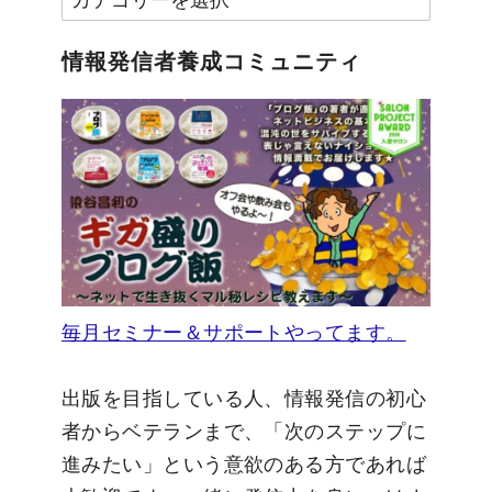
テ
ゴ
情報発信者養成コミュニティ
リ
ー
毎月セミナー＆サポートやってます。
出版を目指している人、情報発信の初心
者からベテランまで、「次のステップに
進みたい」という意欲のある方であれば