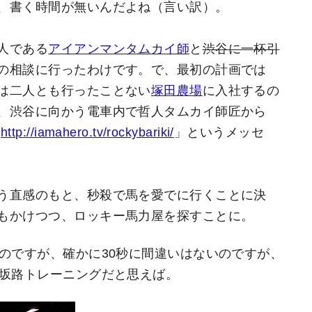
、書く時間が無いんだよね（言い訳）。
人である
アイアンマンタムカイ師
と
渋谷に一杯引
の相談に行ったわけです。で、最初の計画では
は二人とも行ったことない
塚田農場
に入社するの
、渋谷に向かう電車内で哲人タムカイ師匠から
す
http://iamahero.tv/rockybariki/
」というメッセ
う直感のもと、秒殺で馬を愛でに行くことに決
もかけつつ、ロッキー馬力屋を探すことに。
のですが、確かに30秒に間違いはないのですが、
、坂路トレーニングだと思えば。