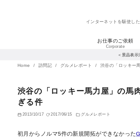
コ
ン
インターネットを駆使し
テ
ン
お仕事のご依頼
ツ
Corporate
へ
＜景品表示
移
Home
訪問記
グルメレポート
渋谷の「ロッキー
動
渋谷の「ロッキー馬力屋」の馬
ぎる件
2013/10/17
2017/06/15
グルメレポート
初月からノルマ5件の新規開拓ができなかった