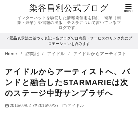
コ
染谷昌利公式ブログ
ン
インターネットを駆使した情報発信術を軸に、複業（副
テ
業・兼業）や書籍の出版、テスラについて書いているブ
ログです。
ン
＜景品表示法に基づく表記＞当ブログでは商品・サービスのリンク先にプ
ツ
ロモーションを含みます
へ
Home
訪問記
アイドル
アイドルからアーティストへ、バンドと融合したSTARMARIEは次のステージ中野サンプラザへ
移
動
アイドルからアーティストへ、バ
ンドと融合したSTARMARIEは次
のステージ中野サンプラザへ
2016/09/02
2016/09/27
アイドル