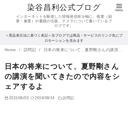
コ
染谷昌利公式ブログ
ン
インターネットを駆使した情報発信術を軸に、複業（副
テ
業・兼業）や書籍の出版、テスラについて書いているブ
ログです。
ン
＜景品表示法に基づく表記＞当ブログでは商品・サービスのリンク先にプ
ツ
ロモーションを含みます
へ
Home
訪問記
日本の将来について、夏野剛さんの講演を聞いてきたので内容をシェアするよ
移
動
日本の将来について、夏野剛さん
の講演を聞いてきたので内容をシ
ェアするよ
2015/06/03
2019/08/14
訪問記