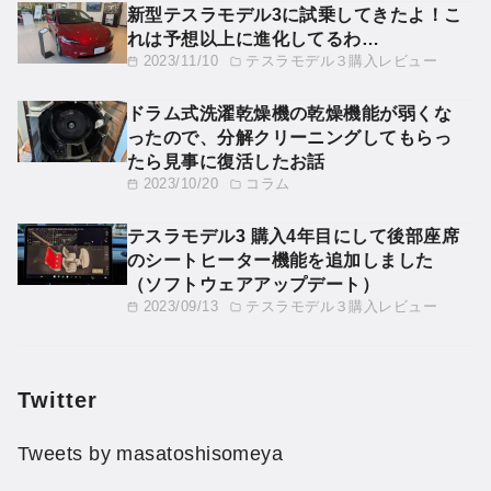
新型テスラモデル3に試乗してきたよ！こ
れは予想以上に進化してるわ…
2023/11/10
テスラモデル３購入レビュー
ドラム式洗濯乾燥機の乾燥機能が弱くな
ったので、分解クリーニングしてもらっ
たら見事に復活したお話
2023/10/20
コラム
テスラモデル3 購入4年目にして後部座席
のシートヒーター機能を追加しました
（ソフトウェアアップデート）
2023/09/13
テスラモデル３購入レビュー
Twitter
Tweets by masatoshisomeya