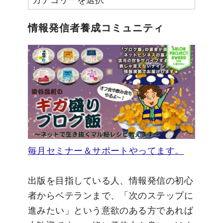
テ
ゴ
情報発信者養成コミュニティ
リ
ー
毎月セミナー＆サポートやってます。
出版を目指している人、情報発信の初心
者からベテランまで、「次のステップに
進みたい」という意欲のある方であれば