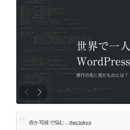
壺か写経で悩む…
#wctokyo