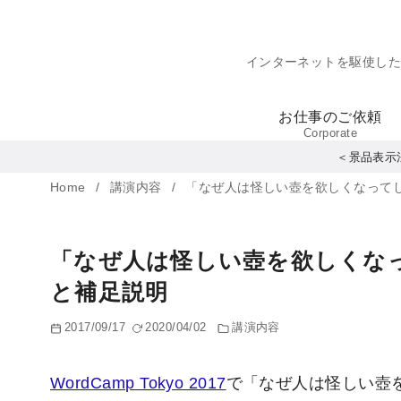
コ
ン
インターネットを駆使し
テ
ン
お仕事のご依頼
ツ
Corporate
へ
＜景品表示
移
Home
講演内容
「なぜ人は怪しい壺を欲しくなって
動
「なぜ人は怪しい壺を欲しくな
と補足説明
2017/09/17
2020/04/02
講演内容
WordCamp Tokyo 2017
で「なぜ人は怪しい壺