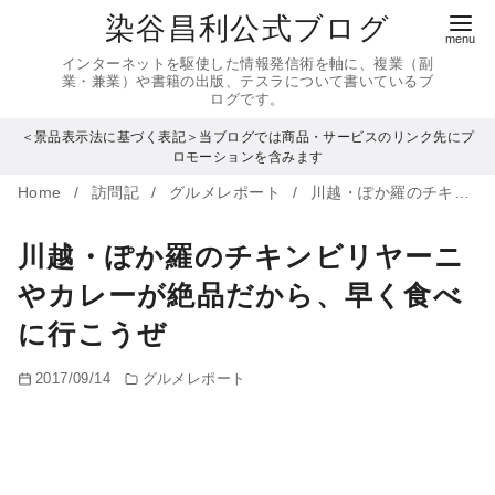
コ
染谷昌利公式ブログ
ン
インターネットを駆使した情報発信術を軸に、複業（副
テ
業・兼業）や書籍の出版、テスラについて書いているブ
ログです。
ン
＜景品表示法に基づく表記＞当ブログでは商品・サービスのリンク先にプ
ツ
ロモーションを含みます
へ
Home
訪問記
グルメレポート
川越・ぽか羅のチキンビリヤーニやカレーが絶品だから、早く食べに行こうぜ
移
動
川越・ぽか羅のチキンビリヤーニ
やカレーが絶品だから、早く食べ
に行こうぜ
2017/09/14
グルメレポート