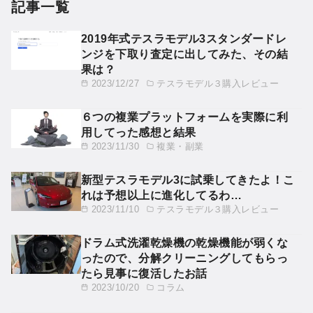
記事一覧
2019年式テスラモデル3スタンダードレ
ンジを下取り査定に出してみた、その結
果は？
2023/12/27
テスラモデル３購入レビュー
６つの複業プラットフォームを実際に利
用してった感想と結果
2023/11/30
複業・副業
新型テスラモデル3に試乗してきたよ！こ
れは予想以上に進化してるわ…
2023/11/10
テスラモデル３購入レビュー
ドラム式洗濯乾燥機の乾燥機能が弱くな
ったので、分解クリーニングしてもらっ
たら見事に復活したお話
2023/10/20
コラム