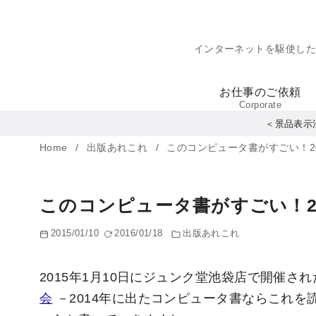
コ
ン
インターネットを駆使し
テ
ン
お仕事のご依頼
ツ
Corporate
へ
＜景品表示
移
Home
出版あれこれ
このコンピュータ書がすごい！2
動
このコンピュータ書がすごい！2
2015/01/10
2016/01/18
出版あれこれ
2015年1月10日にジュンク堂池袋店で開催され
会
－2014年に出たコンピュータ書ならこれ