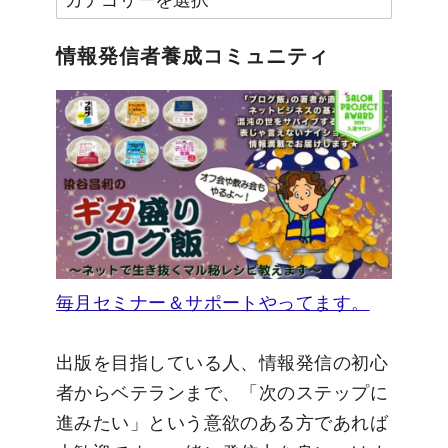
テ
ゴ
情報発信者養成コミュニティ
リ
ー
毎月セミナー＆サポートやってます。
出版を目指している人、情報発信の初心
者からベテランまで、「次のステップに
進みたい」という意欲のある方であれば