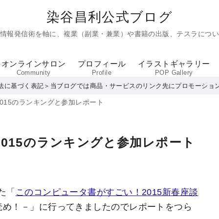
染谷昌利公式ブログ
た情報発信術を軸に、複業（副業・兼業）や書籍の出版、テスラについ
オンラインサロン
プロフィール
イラストギャラリー
Community
Profile
POP Gallery
法に基づく表記＞当ブログでは商品・サービスのリンク先にプロモーショ
015のランキングと参加レポート
015のランキングと参加レポート
た「
このコンピュータ書がすごい！2015新春座談
を読め！－」に行ってきましたのでレポートをつら