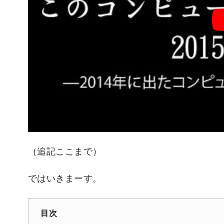
（追記ここまで）
ではいきまーす。
目次