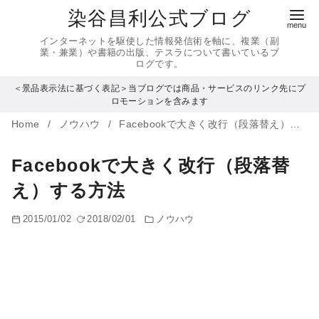
コ
染谷昌利公式ブログ
ン
インターネットを駆使した情報発信術を軸に、複業（副
テ
業・兼業）や書籍の出版、テスラについて書いているブ
ログです。
ン
＜景品表示法に基づく表記＞当ブログでは商品・サービスのリンク先にプ
ツ
ロモーションを含みます
へ
Home
ノウハウ
Facebookで大きく改行（段落替え）する方法
移
動
Facebookで大きく改行（段落替
え）する方法
2015/01/02
2018/02/01
ノウハウ