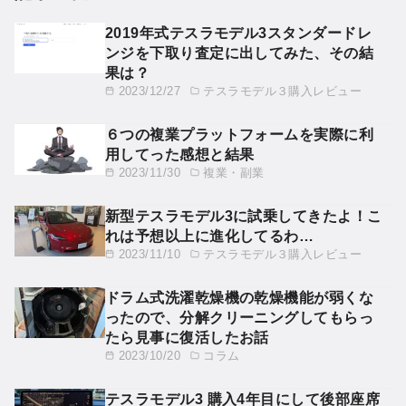
2019年式テスラモデル3スタンダードレ
ンジを下取り査定に出してみた、その結
果は？
2023/12/27
テスラモデル３購入レビュー
６つの複業プラットフォームを実際に利
用してった感想と結果
2023/11/30
複業・副業
新型テスラモデル3に試乗してきたよ！こ
れは予想以上に進化してるわ…
2023/11/10
テスラモデル３購入レビュー
ドラム式洗濯乾燥機の乾燥機能が弱くな
ったので、分解クリーニングしてもらっ
たら見事に復活したお話
2023/10/20
コラム
テスラモデル3 購入4年目にして後部座席