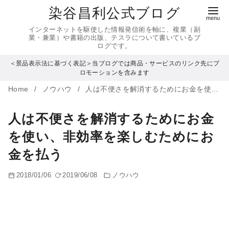
コ
染谷昌利公式ブログ
ン
インターネットを駆使した情報発信術を軸に、複業（副
テ
業・兼業）や書籍の出版、テスラについて書いているブ
ログです。
ン
＜景品表示法に基づく表記＞当ブログでは商品・サービスのリンク先にプ
ツ
ロモーションを含みます
へ
Home
ノウハウ
人は不便さを解消するためにお金を使い、非効率を楽しむためにお金を払う
移
動
人は不便さを解消するためにお金
を使い、非効率を楽しむためにお
金を払う
2018/01/06
2019/06/08
ノウハウ