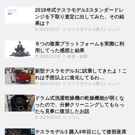
2019年式テスラモデル3スタンダードレ
ンジを下取り査定に出してみた、その結
果は？
2023/12/27
テスラモデル３購入レビュー
６つの複業プラットフォームを実際に利
用してった感想と結果
2023/11/30
複業・副業
新型テスラモデル3に試乗してきたよ！こ
れは予想以上に進化してるわ…
2023/11/10
テスラモデル３購入レビュー
ドラム式洗濯乾燥機の乾燥機能が弱くな
ったので、分解クリーニングしてもらっ
たら見事に復活したお話
2023/10/20
コラム
テスラモデル3 購入4年目にして後部座席