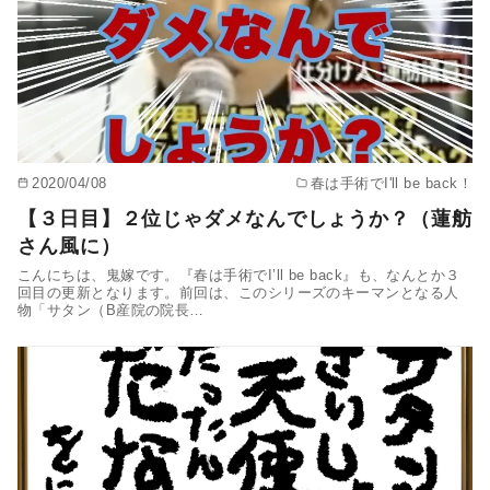
2020/04/08
春は手術でI'll be back！
【３日目】２位じゃダメなんでしょうか？（蓮舫
さん風に）
こんにちは、鬼嫁です。『春は手術でI’ll be back』も、なんとか３
回目の更新となります。前回は、このシリーズのキーマンとなる人
物「サタン（B産院の院長…