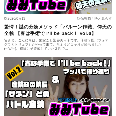
2020/07/13
保護猫４匹と暮らす
驚愕！謎の分娩メソッド「バルーン作戦」仰天の
全貌 【春は手術で I’ll be back！ Vol.6】
皆さま、こんにちは。鬼嫁こと染谷美々子です。子猫２匹（フォア
グラとトリュフ）がやって来て、ちょうど１ヶ月が経ちました
(=^x^=)。初日こそ警戒していた２匹で…