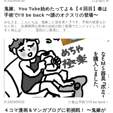
2020/05/30
お知らせ
鬼嫁、You Tube始めたってよ＆【４回目】春は
手術でI’ll be back 〜謎のオクスリの登場〜
みなさま、こんにちは。鬼嫁こと染谷美々子です。手術の経過もか
なり良く、自粛期間も身体の自由が効く範囲でエンジョイしていま
す♬例えば・・・。 退院のご褒美に、ず…
2020/05/02
春は手術でI'll be back！
４コマ漫画＆マンガブログに初挑戦！ 〜鬼嫁が