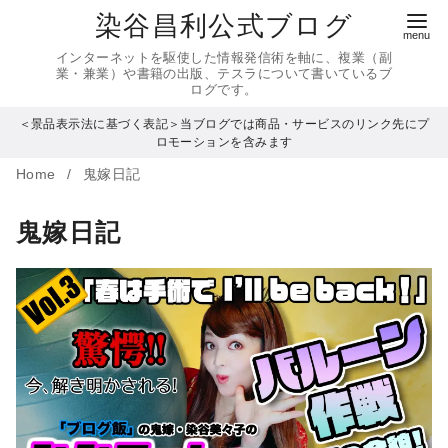
コ
染谷昌利公式ブログ
ン
インターネットを駆使した情報発信術を軸に、複業（副
テ
業・兼業）や書籍の出版、テスラについて書いているブ
ログです。
ン
＜景品表示法に基づく表記＞当ブログでは商品・サービスのリンク先にプ
ツ
ロモーションを含みます
へ
Home
鬼嫁日記
移
動
鬼嫁日記