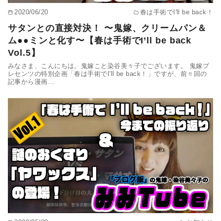
2020/06/20
春は手術でI'll be back！
サタンとの直接対決！ 〜鬼嫁、クリームパン＆
ム●●ミンと化す〜【春は手術でI’ll be back
Vol.5】
みなさま、こんにちは。鬼嫁こと染谷美々子でございます。 鬼嫁プ
レセンツの特別企画「春は手術でI'll be back！」ですが、前々回の
記事から漫画…