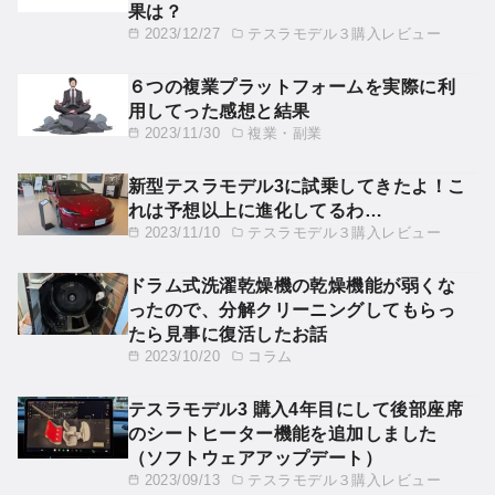
果は？
2023/12/27
テスラモデル３購入レビュー
６つの複業プラットフォームを実際に利
用してった感想と結果
2023/11/30
複業・副業
新型テスラモデル3に試乗してきたよ！こ
れは予想以上に進化してるわ…
2023/11/10
テスラモデル３購入レビュー
ドラム式洗濯乾燥機の乾燥機能が弱くな
ったので、分解クリーニングしてもらっ
たら見事に復活したお話
2023/10/20
コラム
テスラモデル3 購入4年目にして後部座席
のシートヒーター機能を追加しました
（ソフトウェアアップデート）
2023/09/13
テスラモデル３購入レビュー