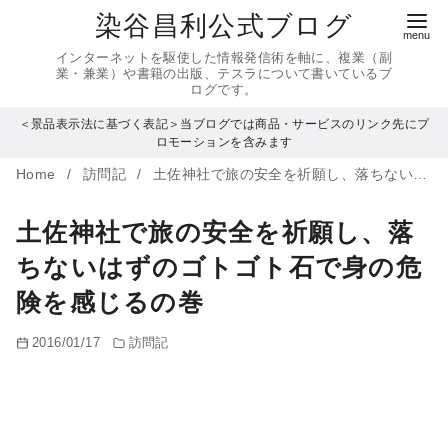
コ
染谷昌利公式ブログ
ン
インターネットを駆使した情報発信術を軸に、複業（副
テ
業・兼業）や書籍の出版、テスラについて書いているブ
ログです。
ン
＜景品表示法に基づく表記＞当ブログでは商品・サービスのリンク先にプ
ツ
ロモーションを含みます
へ
Home
訪問記
土佐神社で旅の安全を祈願し、落ちないはずのゴトゴト石で身の危険を感じるの巻
移
動
土佐神社で旅の安全を祈願し、落
ちないはずのゴトゴト石で身の危
険を感じるの巻
2016/01/17
訪問記