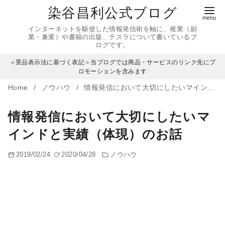
コ
染谷昌利公式ブログ
ン
インターネットを駆使した情報発信術を軸に、複業（副
テ
業・兼業）や書籍の出版、テスラについて書いているブ
ログです。
ン
＜景品表示法に基づく表記＞当ブログでは商品・サービスのリンク先にプ
ツ
ロモーションを含みます
へ
Home
ノウハウ
情報発信において大切にしたいマインドと実績（体現）のお話
移
動
情報発信において大切にしたいマ
インドと実績（体現）のお話
2019/02/24
2020/04/28
ノウハウ