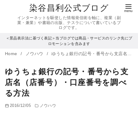
コ
染谷昌利公式ブログ
ン
インターネットを駆使した情報発信術を軸に、複業（副
テ
業・兼業）や書籍の出版、テスラについて書いているブ
ログです。
ン
＜景品表示法に基づく表記＞当ブログでは商品・サービスのリンク先にプ
ツ
ロモーションを含みます
へ
Home
ノウハウ
ゆうちょ銀行の記号・番号から支店名（店番号）・口座番号を調べる方法
移
動
ゆうちょ銀行の記号・番号から支
店名（店番号）・口座番号を調べ
る方法
2016/12/05
ノウハウ