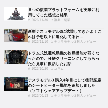
６つの複業プラットフォームを実際に利
用してった感想と結果
2023/11/30
複業・副業
新型テスラモデル3に試乗してきたよ！こ
れは予想以上に進化してるわ…
2023/11/10
テスラモデル３購入レビュー
ドラム式洗濯乾燥機の乾燥機能が弱くな
ったので、分解クリーニングしてもらっ
たら見事に復活したお話
2023/10/20
コラム
テスラモデル3 購入4年目にして後部座席
のシートヒーター機能を追加しました
（ソフトウェアアップデート）
2023/09/13
テスラモデル３購入レビュー