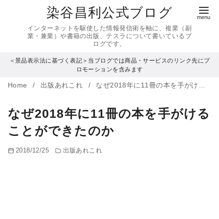
コ
染谷昌利公式ブログ
ン
インターネットを駆使した情報発信術を軸に、複業（副
テ
業・兼業）や書籍の出版、テスラについて書いているブ
ログです。
ン
＜景品表示法に基づく表記＞当ブログでは商品・サービスのリンク先にプ
ツ
ロモーションを含みます
へ
Home
出版あれこれ
なぜ2018年に11冊の本を手がけることができたのか
移
動
なぜ2018年に11冊の本を手がける
ことができたのか
2018/12/25
出版あれこれ