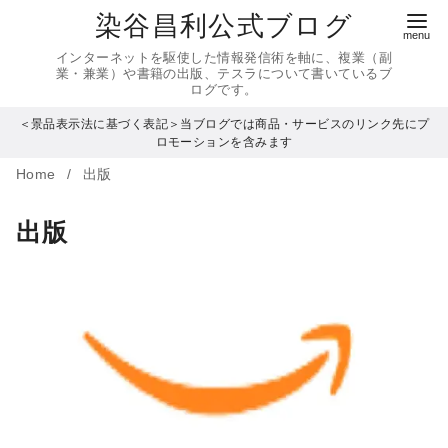
コ
染谷昌利公式ブログ
ン
インターネットを駆使した情報発信術を軸に、複業（副
テ
業・兼業）や書籍の出版、テスラについて書いているブ
ログです。
ン
＜景品表示法に基づく表記＞当ブログでは商品・サービスのリンク先にプ
ツ
ロモーションを含みます
へ
Home
出版
移
動
出版