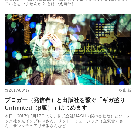
ごいと思いませんか？ とはいえ自分に…
2017/03/17
出版
ブロガー（発信者）と出版社を繋ぐ「ギガ盛り
Unlimited（β版）」はじめます
本日、2017年3月17日より、株式会社MASH（僕の会社ね）とソーテ
ック社さんインプレスさん、リットーミュージック（立東舎）さ
ん、サンクチュアリ出版さんなど…