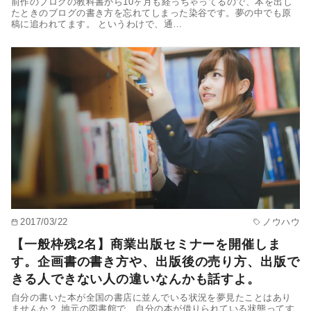
前作のブログの教科書から10ヶ月も経っちゃってるので、本を出し
たときのブログの書き方を忘れてしまった染谷です。夢の中でも原
稿に追われてます。 というわけで、通…
2017/03/22
ノウハウ
【一般枠残2名】商業出版セミナーを開催しま
す。企画書の書き方や、出版後の売り方、出版で
きる人できない人の違いなんかも話すよ。
自分の書いた本が全国の書店に並んでいる状況を夢見たことはあり
ませんか？ 地元の図書館で、自分の本が借りられている状態ってす