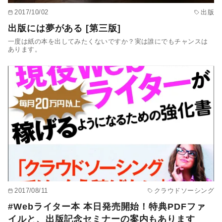
2017/10/02
出版
出版には夢がある [第三版]
一度は紙の本を出してみたくないですか？実は誰にでもチャンスは
あります。
2017/08/11
クラウドソーシング
#Webライター本 本日発売開始！特典PDFファ
イルと、出版記念セミナーの案内もあります