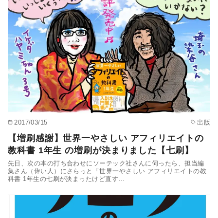
2017/03/15
出版
【増刷感謝】世界一やさしい アフィリエイトの
教科書 1年生 の増刷が決まりました【七刷】
先日、次の本の打ち合わせにソーテック社さんに伺ったら、担当編
集さん（偉い人）にさらっと「世界一やさしい アフィリエイトの教
科書 1年生の七刷が決まったけど直す…