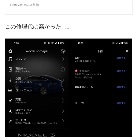
someyamasatoshi.jp
この修理代は高かった…。