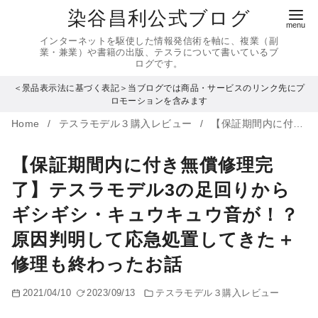
コ
染谷昌利公式ブログ
ン
インターネットを駆使した情報発信術を軸に、複業（副
テ
業・兼業）や書籍の出版、テスラについて書いているブ
ログです。
ン
＜景品表示法に基づく表記＞当ブログでは商品・サービスのリンク先にプ
ツ
ロモーションを含みます
へ
Home
テスラモデル３購入レビュー
【保証期間内に付き無償修理完了】テスラモデル3の足回りからギシギシ・キュウキュウ音が！？原因判明して応急処置してきた＋修理も終わったお話
移
動
【保証期間内に付き無償修理完
了】テスラモデル3の足回りから
ギシギシ・キュウキュウ音が！？
原因判明して応急処置してきた＋
修理も終わったお話
2021/04/10
2023/09/13
テスラモデル３購入レビュー