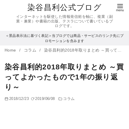
コ
染谷昌利公式ブログ
ン
インターネットを駆使した情報発信術を軸に、複業（副
テ
業・兼業）や書籍の出版、テスラについて書いているブ
ログです。
ン
＜景品表示法に基づく表記＞当ブログでは商品・サービスのリンク先にプ
ツ
ロモーションを含みます
へ
Home
コラム
染谷昌利的2018年取りまとめ ～買ってよかったもので1年の振り返り～
移
動
染谷昌利的2018年取りまとめ ～買
ってよかったもので1年の振り返
り～
2018/12/23
2019/06/08
コラム